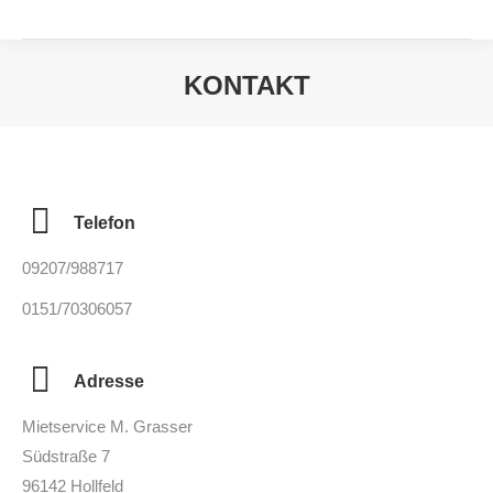
KONTAKT
Sie befinden sich hier:
Telefon
09207/988717
0151/70306057
Adresse
Mietservice M. Grasser
Südstraße 7
96142 Hollfeld