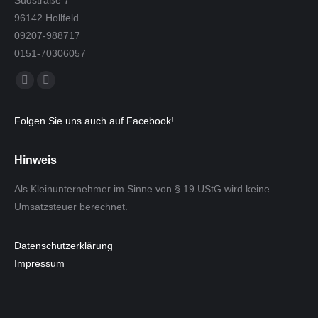
Südstraße 7
96142 Hollfeld
09207-988717
0151-70306057
Finden Sie uns auf:
Facebook
E-
page
Mail
Folgen Sie uns auch auf Facebook!
opens
page
in
opens
Hinweis
new
in
window
new
Als Kleinunternehmer im Sinne von § 19 UStG wird keine
window
Umsatzsteuer berechnet.
Datenschutzerklärung
Impressum